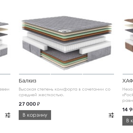
Балкиз
ХА
гевеи
Высокая степень комфорта в сочетании со
Неза
средней жесткостью.
«Poc
равн
27 000
₽
14 
В корзину
В 