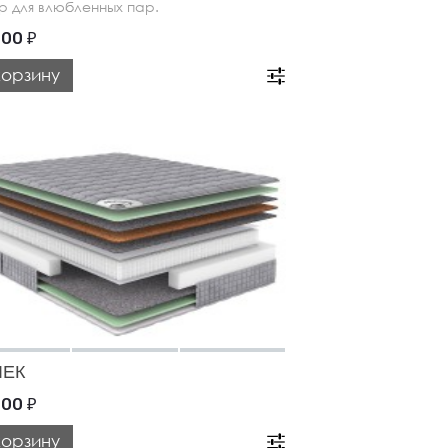
р для влюбленных пар.
000
₽
корзину
ЛЕК
000
₽
корзину