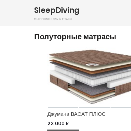
SleepDiving
Мы производим матрасы
Полуторные матрасы
Джумана ВАСАТ ПЛЮС
22 000
₽