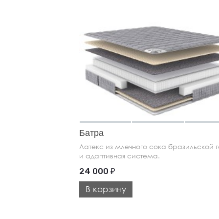
Батра
Латекс из млечного сока бразильской 
и адаптивная система.
24 000
₽
В корзину