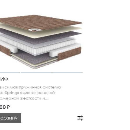
ФИФ
висимая пружинная система
ketSpring» является основой
омерной жесткости и...
900
₽
корзину