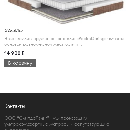
ХАФИФ
Независимая пружинная система «PocketSpring» является
основой равномерной жесткости и...
14 900
₽
В корзину
Контакты
ООО “Слипдайвинг” - мы производим
ультракомфортные матрасы и сопутствующие