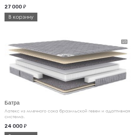
27 000
₽
В корзину
Батра
Латекс из млечного сока бразильской гевеи и адаптивная
система.
24 000
₽