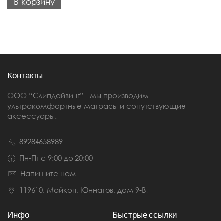
В корзину
Контакты
ООО “Слипдайвинг” - мы производим
ультракомфортные матрасы и сопутствующие
аксессуары.
89284658989
Пн-Пт с 9:00 до 20:00
Напишите нам
119610, Майкоп, Юннатов, дом 9-В.
Инфо
Быстрые ссылки