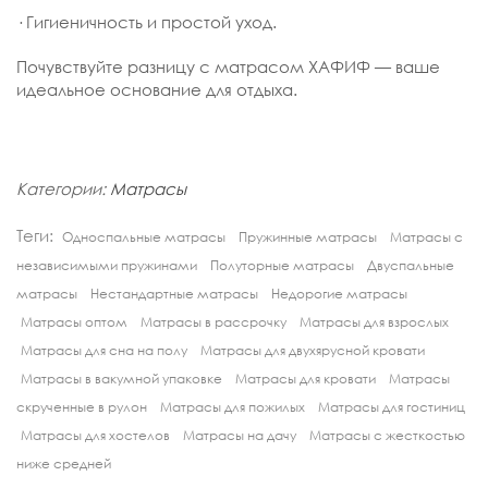
· Гигиеничность и простой уход.
Почувствуйте разницу с матрасом ХАФИФ — ваше
идеальное основание для отдыха.
Категории:
Матрасы
Теги:
Односпальные матрасы
Пружинные матрасы
Матрасы с
независимыми пружинами
Полуторные матрасы
Двуспальные
матрасы
Нестандартные матрасы
Недорогие матрасы
Матрасы оптом
Матрасы в рассрочку
Матрасы для взрослых
Матрасы для сна на полу
Матрасы для двухярусной кровати
Матрасы в вакумной упаковке
Матрасы для кровати
Матрасы
скрученные в рулон
Матрасы для пожилых
Матрасы для гостиниц
Матрасы для хостелов
Матрасы на дачу
Матрасы с жесткостью
ниже средней