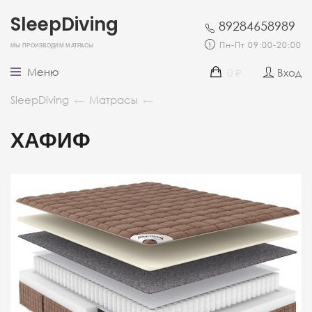
SleepDiving
89284658989
Мы производим матрасы
Пн-Пт 09:00-20:00
Меню
0
Вход
₽
SleepDiving
←
Матрасы
←
ХАФИФ