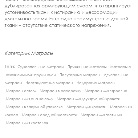
дублированная армирующим слоем, что гарантирует
устойчивость ткани к истиранию и деформации
длительное время. Еще одно преимущество данной
ткани – отсутствие статического напряжения.
Категории:
Матрасы
Теги:
Односпальные матрасы
Пружинные матрасы
Матрасы с
независимыми пружинами
Полуторные матрасы
Двуспальные
матрасы
Нестандартные матрасы
Недорогие матрасы
Матрасы оптом
Матрасы в рассрочку
Матрасы для взрослых
Матрасы для сна на полу
Матрасы для двухярусной кровати
Матрасы в вакумной упаковке
Матрасы для кровати
Матрасы из
кокоса
Матрасы средней жесткости
Матрасы для гостиниц
Матрасы для хостелов