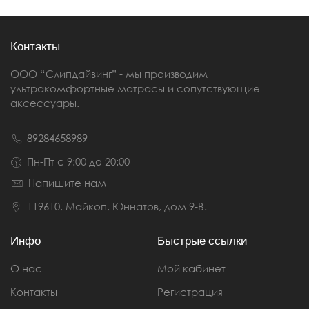
Контакты
ООО “Слипдайвинг” - мы производим
ультракомфортные матрасы и сопутствующие
аксессуары.
89284658989
Пн-Пт с 9:00 до 20:00
Напишите нам
119610, Майкоп, Юннатов, дом 9-В.
Инфо
Быстрые ссылки
О нас
Мой кабинет
Контакты
Регистрация