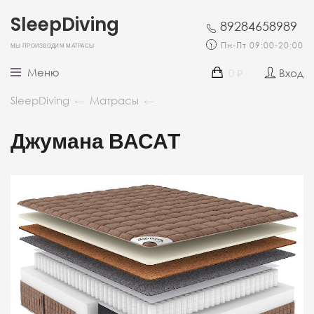
SleepDiving
89284658989
Мы производим матрасы
Пн-Пт 09:00-20:00
Меню
0
Вход
₽
SleepDiving
←
Матрасы
←
Джумана ВАСАТ