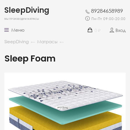
SleepDiving
89284658989
Мы производим матрасы
Пн-Пт 09:00-20:00
Меню
0
Вход
₽
SleepDiving
←
Матрасы
←
Sleep Foam