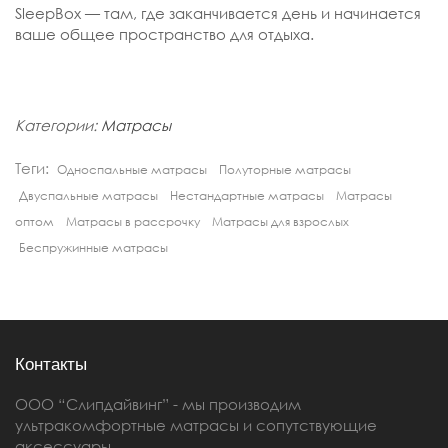
SleepBox — там, где заканчивается день и начинается
ваше общее пространство для отдыха.
Категории:
Матрасы
Теги:
Односпальные матрасы
Полуторные матрасы
Двуспальные матрасы
Нестандартные матрасы
Матрасы
оптом
Матрасы в рассрочку
Матрасы для взрослых
Беспружинные матрасы
Контакты
ООО “Слипдайвинг” - мы производим
ультракомфортные матрасы и сопутствующие
аксессуары.