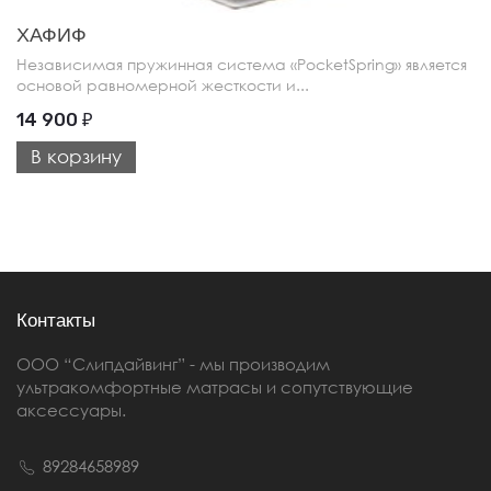
ХАФИФ
Независимая пружинная система «PocketSpring» является
основой равномерной жесткости и...
14 900
₽
В корзину
Контакты
ООО “Слипдайвинг” - мы производим
ультракомфортные матрасы и сопутствующие
аксессуары.
89284658989