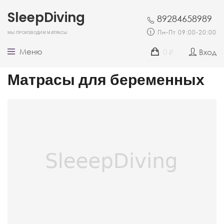
SleepDiving
89284658989
Мы производим матрасы
Пн-Пт 09:00-20:00
Меню
0
Вход
₽
Матрасы для беременных