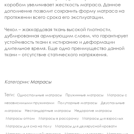
коробом увеличивает жесткость матраса. Данное
дополнение позволит сохранить форму матраса на
протяжении всего срока его эксплуатации.
Чехол – жаккардовая ткань высокой плотности,
дублированная армирующим слоем, что гарантирует
устойчивость ткани к истиранию и деформации
длительное время. Еще одно преимущество данной
ткани – отсутствие статического напряжения.
Категории:
Матрасы
Теги:
Односпальные матрасы
Пружинные матрасы
Матрасы с
независимыми пружинами
Полуторные матрасы
Двуспальные
матрасы
Нестандартные матрасы
Недорогие матрасы
Матрасы оптом
Матрасы в рассрочку
Матрасы для взрослых
Матрасы для сна на полу
Матрасы для двухярусной кровати
Матрасы в вакумной упаковке
Матрасы для кровати
Матрасы из