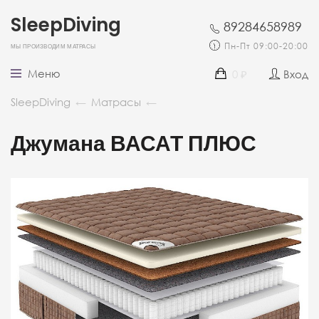
SleepDiving
89284658989
Мы производим матрасы
Пн-Пт 09:00-20:00
Меню
0
Вход
₽
SleepDiving
←
Матрасы
←
Джумана ВАСАТ ПЛЮС