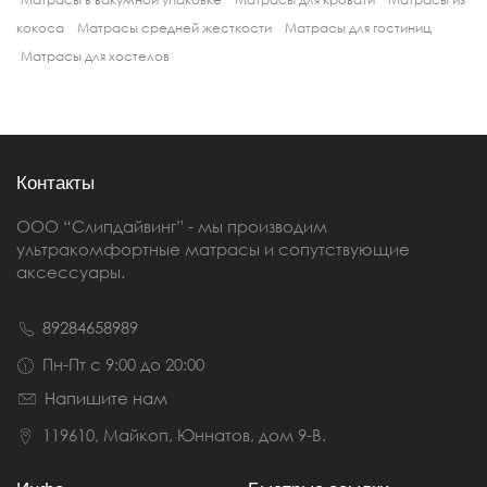
кокоса
Матрасы средней жесткости
Матрасы для гостиниц
Матрасы для хостелов
Контакты
ООО “Слипдайвинг” - мы производим
ультракомфортные матрасы и сопутствующие
аксессуары.
89284658989
Пн-Пт с 9:00 до 20:00
Напишите нам
119610, Майкоп, Юннатов, дом 9-В.