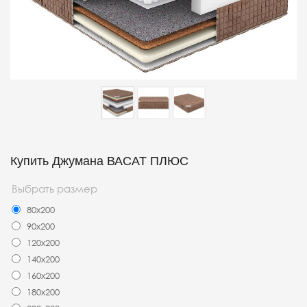
Купить Джумана ВАСАТ ПЛЮС
Выбрать размер
80x200
90x200
120x200
140x200
160x200
180x200