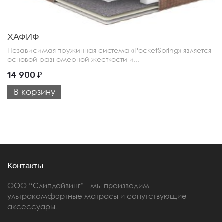
ХАФИФ
Независимая пружинная система «PocketSpring» является
основой равномерной жесткости и...
14 900
₽
В корзину
Контакты
ООО “Слипдайвинг” - мы производим
ультракомфортные матрасы и сопутствующие
аксессуары.