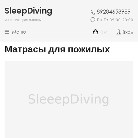
SleepDiving
89284658989
Мы производим матрасы
Пн-Пт 09:00-20:00
Меню
0
Вход
₽
Матрасы для пожилых