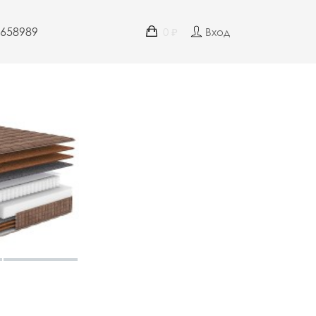
4658989
0
Вход
₽