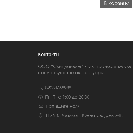
В корзину
Контакты
ООО “Слипдайвинг” - мы производим ул
сопутствующие аксессуары.
89284658989
Пн-Пт с 9:00 до 20:00
Напишите нам
119610, Майкоп, Юннатов, дом 9-В.