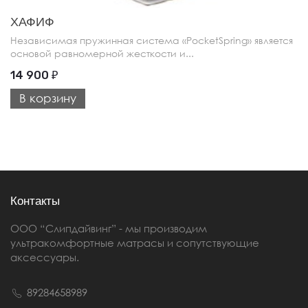
ХАФИФ
Независимая пружинная система «PocketSpring» является
основой равномерной жесткости и...
14 900
₽
В корзину
Контакты
ООО “Слипдайвинг” - мы производим
ультракомфортные матрасы и сопутствующие
аксессуары.
89284658989