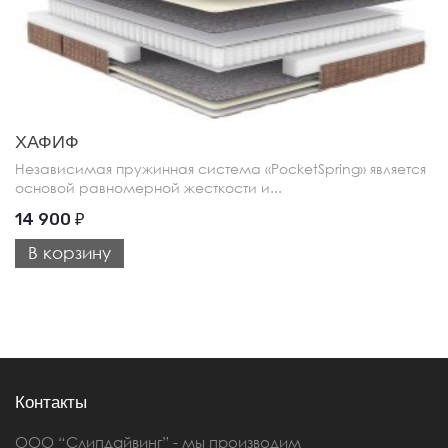
ХАФИФ
Независимая пружинная система «PocketSpring» является
основой равномерной жесткости и...
14 900
₽
В корзину
Контакты
ООО “Слипдайвинг” - мы производим