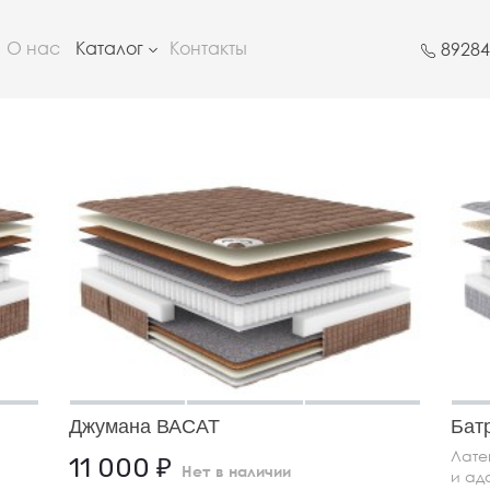
О нас
Каталог
Контакты
8928
Джумана ВАСАТ
Бат
Лате
11 000
₽
Нет в наличии
и ад