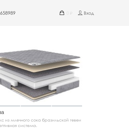
4658989
0
Вход
₽
ра
кс из млечного сока бразильской гевеи
аптивная система.