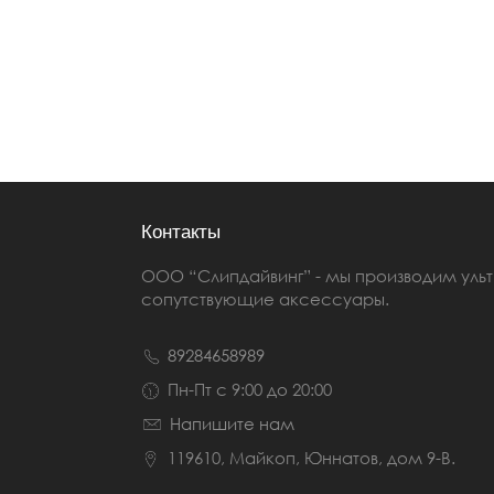
Контакты
ООО “Слипдайвинг” - мы производим ул
сопутствующие аксессуары.
89284658989
Пн-Пт с 9:00 до 20:00
Напишите нам
119610, Майкоп, Юннатов, дом 9-В.