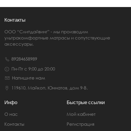
Контакты
ООО “Слипдайвинг” - мы производим
ультракомфортные матрасы и сопутствующие
аксессуары.
89284658989
Пн-Пт с 9:00 до 20:00
Напишите нам
119610, Майкоп, Юннатов, дом 9-В.
Инфо
Быстрые ссылки
О нас
Мой кабинет
Контакты
Регистрация