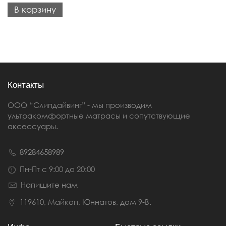
В корзину
Контакты
ООО “Слипдайвинг” - мы производим
ультракомфортные матрасы и сопутствующие
аксессуары.
89284658989
Пн-Пт с 9:00 до 20:00
Напишите нам
119610, Майкоп, Юннатов, дом 9-В.