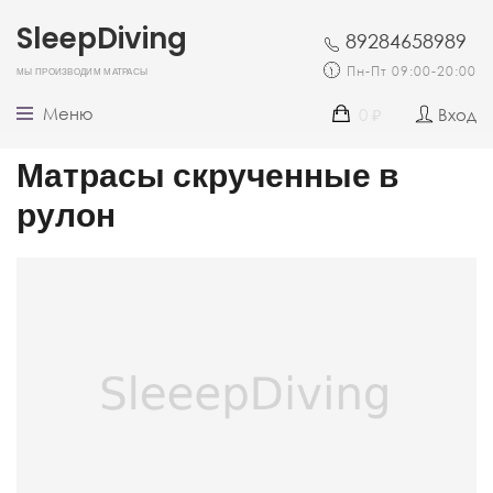
SleepDiving
89284658989
Мы производим матрасы
Пн-Пт 09:00-20:00
Меню
0
Вход
₽
Матрасы скрученные в
рулон