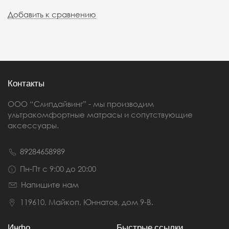
Добавить к сравнению
Контакты
ООО “Слипдайвинг” - мы производим
ультракомфортные матрасы и сопутствующие
аксессуары.
89284658989
Пн-Пт с 9:00 до 20:00
Напишите нам
119610, Майкоп, Юннатов, дом 9-В.
Инфо
Быстрые ссылки