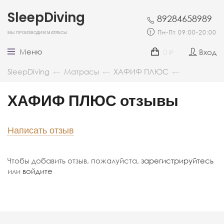
SleepDiving
89284658989
Мы производим матрасы
Пн-Пт 09:00-20:00
Меню
0
Вход
₽
SleepDiving
←
Матрасы
←
ХАФИФ ПЛЮС
←
ХАФИФ ПЛЮС отзывы
Написать отзыв
Чтобы добавить отзыв, пожалуйста,
зарегистрируйтесь
или
войдите